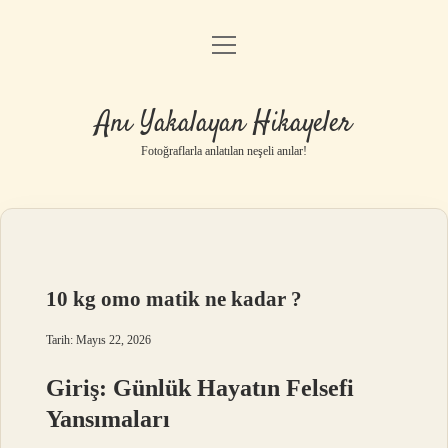
menüyü
Anasayfa
aç
Gizlilik Politikası
Anı Yakalayan Hikayeler
Yasal Uyarı
Fotoğraflarla anlatılan neşeli anılar!
Hakkımızda
10 kg omo matik ne kadar ?
Tarih: Mayıs 22, 2026
Giriş: Günlük Hayatın Felsefi
Yansımaları