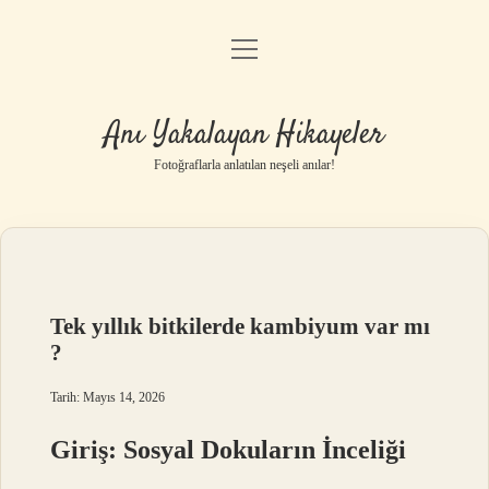
menüyü
Anasayfa
aç
Gizlilik Politikası
Anı Yakalayan Hikayeler
Yasal Uyarı
Fotoğraflarla anlatılan neşeli anılar!
Hakkımızda
Tek yıllık bitkilerde kambiyum var mı
?
Tarih: Mayıs 14, 2026
Giriş: Sosyal Dokuların İnceliği