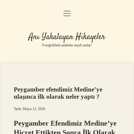
menüyü
Anasayfa
aç
Gizlilik Politikası
Anı Yakalayan Hikayeler
Yasal Uyarı
Fotoğraflarla anlatılan neşeli anılar!
Hakkımızda
Peygamber efendimiz Medine’ye
ulaşınca ilk olarak neler yaptı ?
Tarih: Mayıs 12, 2026
Peygamber Efendimiz Medine’ye
Hicret Ettikten Sonra İlk Olarak