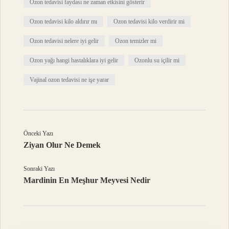
Ozon tedavisi faydası ne zaman etkisini gösterir
Ozon tedavisi kilo aldırır mı
Ozon tedavisi kilo verdirir mi
Ozon tedavisi nelere iyi gelir
Ozon temizler mi
Ozon yağı hangi hastalıklara iyi gelir
Ozonlu su içilir mi
Vajinal ozon tedavisi ne işe yarar
Önceki Yazı
Ziyan Olur Ne Demek
Sonraki Yazı
Mardinin En Meşhur Meyvesi Nedir