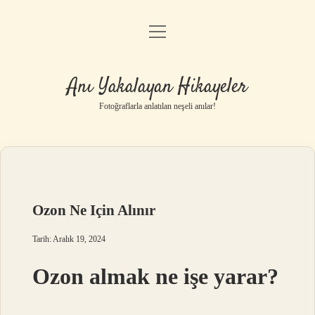
menüyü
Anasayfa
aç
Gizlilik Politikası
Anı Yakalayan Hikayeler
Yasal Uyarı
Fotoğraflarla anlatılan neşeli anılar!
Hakkımızda
Ozon Ne Için Alınır
Tarih: Aralık 19, 2024
Ozon almak ne işe yarar?