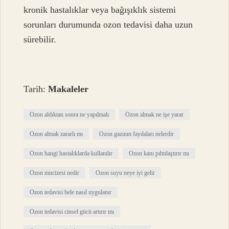
kronik hastalıklar veya bağışıklık sistemi
sorunları durumunda ozon tedavisi daha uzun
sürebilir.
Tarih:
Makaleler
Ozon aldıktan sonra ne yapılmalı
Ozon almak ne işe yarar
Ozon almak zararlı mı
Ozon gazının faydaları nelerdir
Ozon hangi hastalıklarda kullanılır
Ozon kanı pıhtılaştırır mı
Ozon mucizesi nedir
Ozon suyu neye iyi gelir
Ozon tedavisi bele nasıl uygulanır
Ozon tedavisi cinsel gücü artırır mı