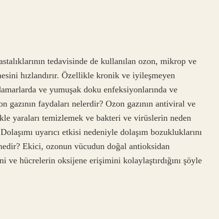
stalıklarının tedavisinde de kullanılan ozon, mikrop ve
sini hızlandırır. Özellikle kronik ve iyileşmeyen
i damarlarda ve yumuşak doku enfeksiyonlarında ve
on gazının faydaları nelerdir? Ozon gazının antiviral ve
likle yaraları temizlemek ve bakteri ve virüslerin neden
. Dolaşımı uyarıcı etkisi nedeniyle dolaşım bozukluklarını
 nedir? Ekici, ozonun vücudun doğal antioksidan
i ve hücrelerin oksijene erişimini kolaylaştırdığını şöyle