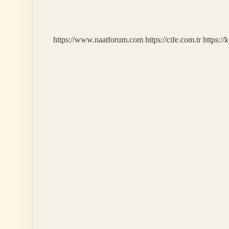
Için
Alınır
https://www.naatforum.com
https://cife.com.tr
https://