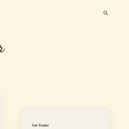
r
Sidebar
ilbet giriş
Son Yazılar