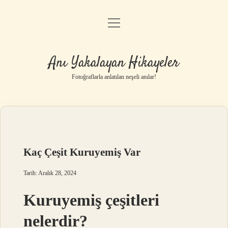
menüyü
Anasayfa
aç
Gizlilik Politikası
Anı Yakalayan Hikayeler
Yasal Uyarı
Fotoğraflarla anlatılan neşeli anılar!
Hakkımızda
Kaç Çeşit Kuruyemiş Var
Tarih: Aralık 28, 2024
Kuruyemiş çeşitleri
nelerdir?