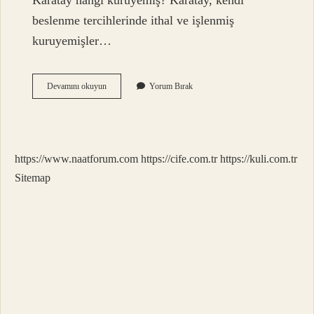
Karatay hangi kuruyemiş? Karatay, kendi
beslenme tercihlerinde ithal ve işlenmiş
kuruyemişler…
Kaç
Devamını okuyun
Yorum Bırak
Çeşit
Kuruyemiş
Var
https://www.naatforum.com
https://cife.com.tr
https://kuli.com.tr
Sitemap