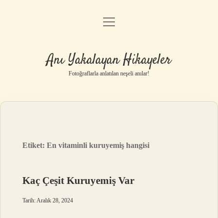
menüyü
Anasayfa
aç
Gizlilik Politikası
Anı Yakalayan Hikayeler
Yasal Uyarı
Fotoğraflarla anlatılan neşeli anılar!
Hakkımızda
Etiket:
En vitaminli kuruyemiş hangisi
Kaç Çeşit Kuruyemiş Var
Tarih: Aralık 28, 2024