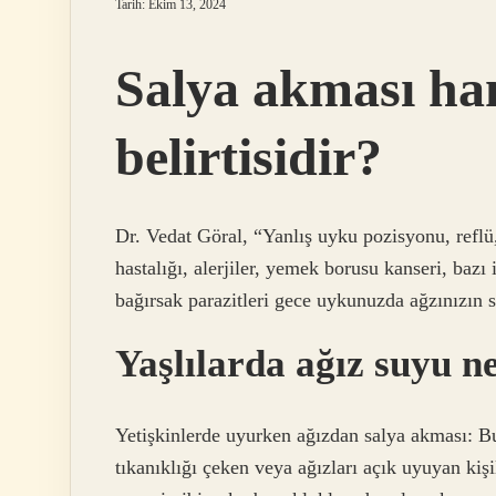
Tarih: Ekim 13, 2024
Salya akması han
belirtisidir?
Dr. Vedat Göral, “Yanlış uyku pozisyonu, reflü,
hastalığı, alerjiler, yemek borusu kanseri, bazı 
bağırsak parazitleri gece uykunuzda ağzınızın s
Yaşlılarda ağız suyu n
Yetişkinlerde uyurken ağızdan salya akması: B
tıkanıklığı çeken veya ağızları açık uyuyan kiş