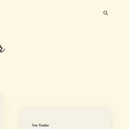
r
Sidebar
ilbet giriş
Son Yazılar