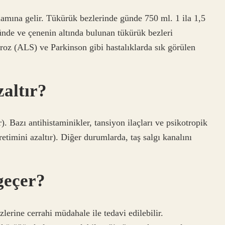
lamına gelir. Tükürük bezlerinde günde 750 ml. 1 ila 1,5
önünde ve çenenin altında bulunan tükürük bezleri
eroz (ALS) ve Parkinson gibi hastalıklarda sık görülen
zaltır?
). Bazı antihistaminikler, tansiyon ilaçları ve psikotropik
timini azaltır). Diğer durumlarda, taş salgı kanalını
geçer?
erine cerrahi müdahale ile tedavi edilebilir.