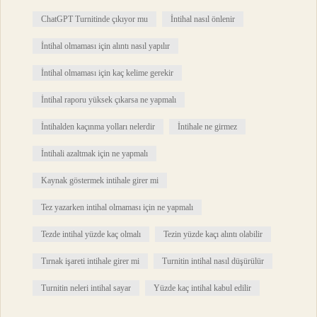
ChatGPT Turnitinde çıkıyor mu
İntihal nasıl önlenir
İntihal olmaması için alıntı nasıl yapılır
İntihal olmaması için kaç kelime gerekir
İntihal raporu yüksek çıkarsa ne yapmalı
İntihalden kaçınma yolları nelerdir
İntihale ne girmez
İntihali azaltmak için ne yapmalı
Kaynak göstermek intihale girer mi
Tez yazarken intihal olmaması için ne yapmalı
Tezde intihal yüzde kaç olmalı
Tezin yüzde kaçı alıntı olabilir
Tırnak işareti intihale girer mi
Turnitin intihal nasıl düşürülür
Turnitin neleri intihal sayar
Yüzde kaç intihal kabul edilir