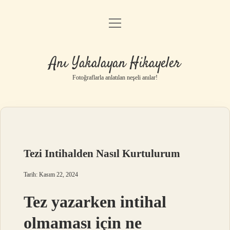
menüyü
Anasayfa
aç
Gizlilik Politikası
Anı Yakalayan Hikayeler
Yasal Uyarı
Fotoğraflarla anlatılan neşeli anılar!
Hakkımızda
Tezi Intihalden Nasıl Kurtulurum
Tarih: Kasım 22, 2024
Tez yazarken intihal
olmaması için ne