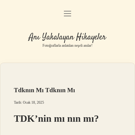
menüyü
Anasayfa
aç
Gizlilik Politikası
Anı Yakalayan Hikayeler
Yasal Uyarı
Fotoğraflarla anlatılan neşeli anılar!
Hakkımızda
Tdknın Mı Tdknın Mı
Tarih: Ocak 18, 2025
TDK’nin mı nın mı?