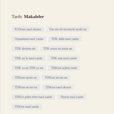
Tarih:
Makaleler
KYKnın nasıl okunur
Nın nin eki kesmeyle ayrılır mı
Osmanlının nasıl yazılır
TDK dahil nasıl yazılır
TDK devletin mi
TDK mısın mı misin mi
TDK no lu nasıl yazılır
TDK saat nasıl yazılır
TDK ya mı TDK ye mi
TDKnin açılımı nedir
TDKnin ayrılır mı
TDKnin mi nın mı
TDKnin mı nın mı
TDKnın nasıl okunur
TDKye gelen ekler nasıl yazılır
Thynin nasıl yazılır
TSKnın nasıl yazılır