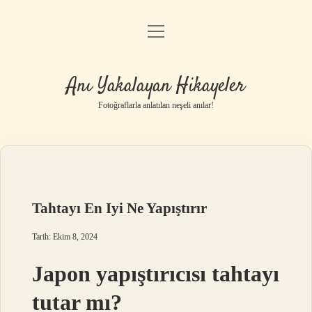
menüyü
Anasayfa
aç
Gizlilik Politikası
Anı Yakalayan Hikayeler
Yasal Uyarı
Fotoğraflarla anlatılan neşeli anılar!
Hakkımızda
Tahtayı En Iyi Ne Yapıştırır
Tarih: Ekim 8, 2024
Japon yapıştırıcısı tahtayı
tutar mı?