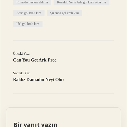
Ronaldo puskas aldı mı
Ronaldo Serie Ada gol kralı oldu mu
Seria gol kralı kim
Şu anda gol kralı kim
Ucl gol kralı kim
Önceki Yazı
Can You Get Ark Free
Sonraki Yazı
Baldız Damadın Neyi Olur
Bir yanıt yazın