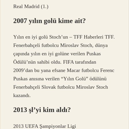
Real Madrid (1.)
2007 yılın golü kime ait?
Yılın en iyi golü Stoch’un – TFF Haberleri TFF.
Fenerbahçeli futbolcu Miroslav Stoch, dünya
çapında yılın en iyi golüne verilen Puskas
Ödülü’nün sahibi oldu. FIFA tarafından
2009’dan bu yana efsane Macar futbolcu Ferenc
Puskas anısına verilen “Yılın Golü” ödülünü
Fenerbahçeli Slovak futbolcu Miroslav Stoch
kazandı.
2013 şl’yi kim aldı?
2013 UEFA Şampiyonlar Ligi