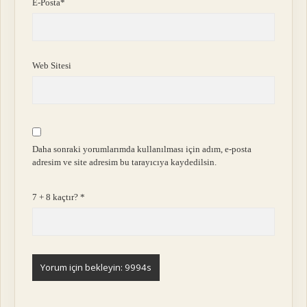
E-Posta*
Web Sitesi
Daha sonraki yorumlarımda kullanılması için adım, e-posta
adresim ve site adresim bu tarayıcıya kaydedilsin.
7 + 8 kaçtır?
*