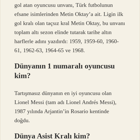
gol atan oyuncusu unvanı, Türk futbolunun
efsane isimlerinden Metin Oktay’a ait. Ligin ilk
gol kralı olan taçsız kral Metin Oktay, bu unvanı
toplam altı sezon elinde tutarak tarihe altın
harflerle adını yazdırdı: 1959, 1959-60, 1960-
61, 1962-63, 1964-65 ve 1968.
Dünyanın 1 numaralı oyuncusu
kim?
Tartışmasız dünyanın en iyi oyuncusu olan
Lionel Messi (tam adı Lionel Andrés Messi),
1987 yılında Arjantin’in Rosario kentinde
doğdu.
Dünya Asist Kralı kim?