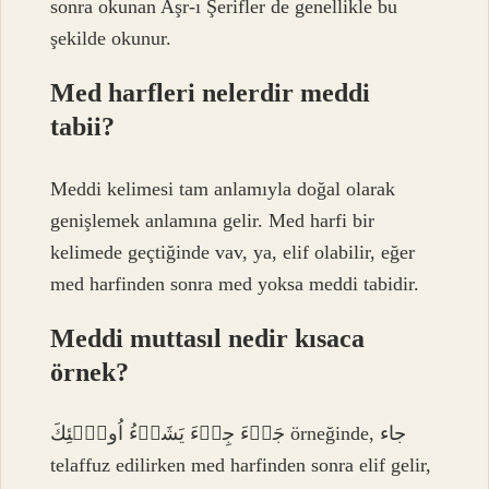
sonra okunan Aşr-ı Şerifler de genellikle bu
şekilde okunur.
Med harfleri nelerdir meddi
tabii?
Meddi kelimesi tam anlamıyla doğal olarak
genişlemek anlamına gelir. Med harfi bir
kelimede geçtiğinde vav, ya, elif olabilir, eğer
med harfinden sonra med yoksa meddi tabidir.
Meddi muttasıl nedir kısaca
örnek?
جَاۤءَ جِىۤءَ يَشَاۤءُ اُولَۤئِكَ örneğinde, جاء
telaffuz edilirken med harfinden sonra elif gelir,