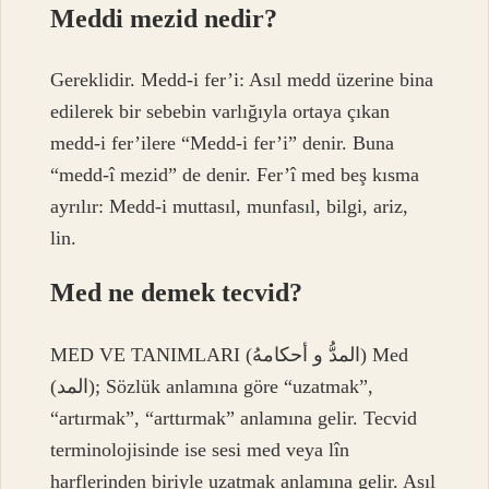
Meddi mezid nedir?
Gereklidir. Medd-i fer’i: Asıl medd üzerine bina
edilerek bir sebebin varlığıyla ortaya çıkan
medd-i fer’ilere “Medd-i fer’i” denir. Buna
“medd-î mezid” de denir. Fer’î med beş kısma
ayrılır: Medd-i muttasıl, munfasıl, bilgi, ariz,
lin.
Med ne demek tecvid?
MED VE TANIMLARI (المدُّ و أحكامهُ) Med
(المد); Sözlük anlamına göre “uzatmak”,
“artırmak”, “arttırmak” anlamına gelir. Tecvid
terminolojisinde ise sesi med veya lîn
harflerinden biriyle uzatmak anlamına gelir. Asıl