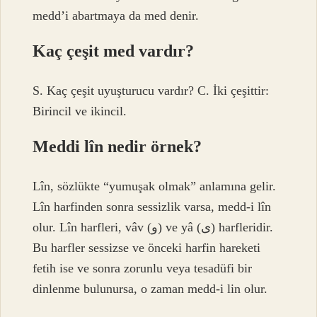
medd’i abartmaya da med denir.
Kaç çeşit med vardır?
S. Kaç çeşit uyuşturucu vardır? C. İki çeşittir:
Birincil ve ikincil.
Meddi lîn nedir örnek?
Lîn, sözlükte “yumuşak olmak” anlamına gelir.
Lîn harfinden sonra sessizlik varsa, medd-i lîn
olur. Lîn harfleri, vâv (و) ve yâ (ى) harfleridir.
Bu harfler sessizse ve önceki harfin hareketi
fetih ise ve sonra zorunlu veya tesadüfi bir
dinlenme bulunursa, o zaman medd-i lin olur.