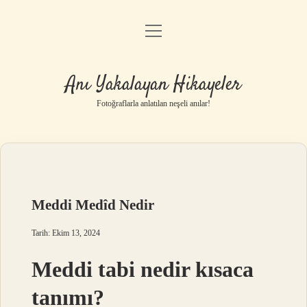
menüyü
Anasayfa
aç
Gizlilik Politikası
Anı Yakalayan Hikayeler
Yasal Uyarı
Fotoğraflarla anlatılan neşeli anılar!
Hakkımızda
Meddi Medîd Nedir
Tarih: Ekim 13, 2024
Meddi tabi nedir kısaca
tanımı?