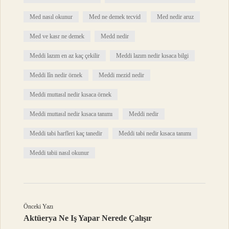
Med nasıl okunur
Med ne demek tecvid
Med nedir aruz
Med ve kasr ne demek
Medd nedir
Meddi lazım en az kaç çekilir
Meddi lazım nedir kısaca bilgi
Meddi lîn nedir örnek
Meddi mezid nedir
Meddi muttasıl nedir kısaca örnek
Meddi muttasıl nedir kısaca tanımı
Meddi nedir
Meddi tabi harfleri kaç tanedir
Meddi tabi nedir kısaca tanımı
Meddi tabii nasıl okunur
Önceki Yazı
Aktüerya Ne Iş Yapar Nerede Çalışır