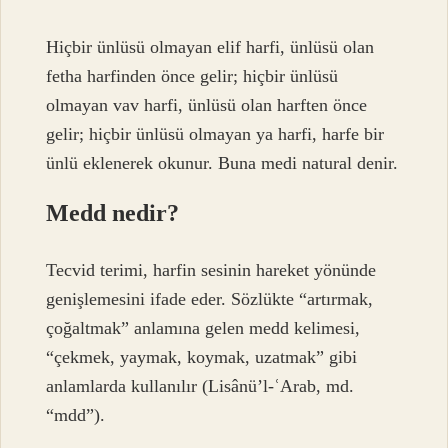
Hiçbir ünlüsü olmayan elif harfi, ünlüsü olan
fetha harfinden önce gelir; hiçbir ünlüsü
olmayan vav harfi, ünlüsü olan harften önce
gelir; hiçbir ünlüsü olmayan ya harfi, harfe bir
ünlü eklenerek okunur. Buna medi natural denir.
Medd nedir?
Tecvid terimi, harfin sesinin hareket yönünde
genişlemesini ifade eder. Sözlükte “artırmak,
çoğaltmak” anlamına gelen medd kelimesi,
“çekmek, yaymak, koymak, uzatmak” gibi
anlamlarda kullanılır (Lisânü’l-ʿArab, md.
“mdd”).