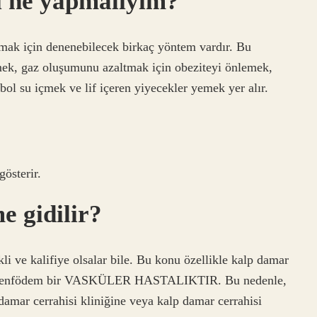
ti ne yapmalıyım?
rmak için denenebilecek birkaç yöntem vardır. Bu
mek, gaz oluşumunu azaltmak için obeziteyi önlemek,
ol su içmek ve lif içeren yiyecekler yemek yer alır.
gösterir.
e gidilir?
li ve kalifiye olsalar bile. Bu konu özellikle kalp damar
ünkü lenfödem bir VASKÜLER HASTALIKTIR. Bu nedenle,
 damar cerrahisi kliniğine veya kalp damar cerrahisi