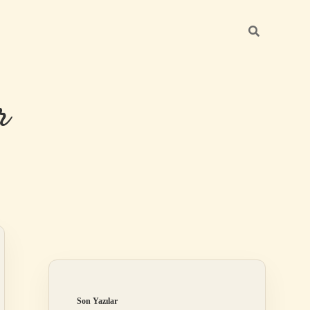
r
Sidebar
ilbet giriş
Son Yazılar