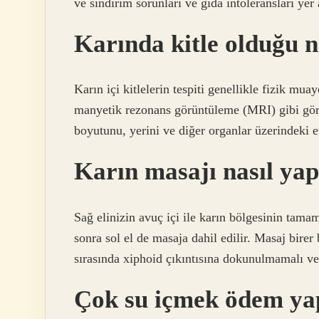
ve sindirim sorunları ve gıda intoleransları yer a
Karında kitle olduğu na
Karın içi kitlelerin tespiti genellikle fizik mu
manyetik rezonans görüntüleme (MRI) gibi görünt
boyutunu, yerini ve diğer organlar üzerindeki e
Karın masajı nasıl yap
Sağ elinizin avuç içi ile karın bölgesinin tamam
sonra sol el de masaja dahil edilir. Masaj birer 
sırasında xiphoid çıkıntısına dokunulmamalı v
Çok su içmek ödem ya