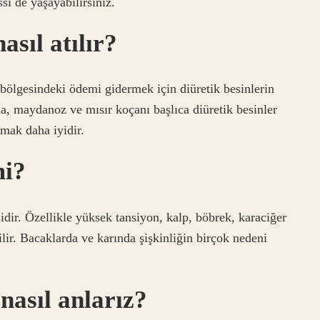
si de yaşayabilirsiniz.
sıl atılır?
 bölgesindeki ödemi gidermek için diüretik besinlerin
ana, maydanoz ve mısır koçanı başlıca diüretik besinler
şmak daha iyidir.
mi?
dir. Özellikle yüksek tansiyon, kalp, böbrek, karaciğer
ilir. Bacaklarda ve karında şişkinliğin birçok nedeni
nasıl anlarız?