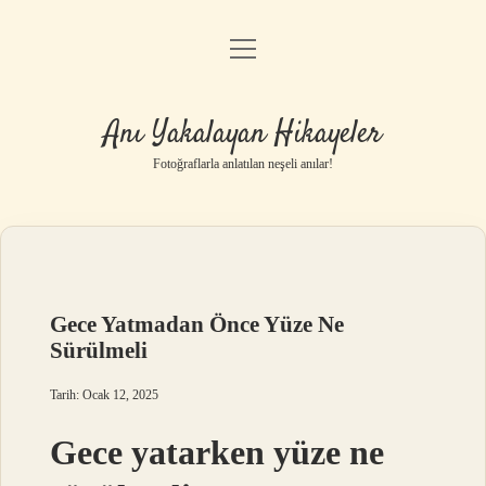
menüyü
Anasayfa
aç
Gizlilik Politikası
Anı Yakalayan Hikayeler
Yasal Uyarı
Fotoğraflarla anlatılan neşeli anılar!
Hakkımızda
Gece Yatmadan Önce Yüze Ne
Sürülmeli
Tarih: Ocak 12, 2025
Gece yatarken yüze ne