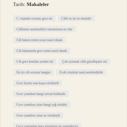
Tarih:
Makaleler
C vitamini serumu gece mi
Cildi en iyi ne temizler
Cildimize nemlendirici sürmezsem ne olur
Cilt bakım rutini sırası nasıl olmalı
Cilt bakımında gece rutini nasıl olmalı
Cilt gece kendini yeniler mi
Çok uyumak cildi güzelleştirir mi
En iyi cilt serumu hangisi
Evde yüzümü nasıl nemlendirilir
Gece kremi saat kaçta sürülmeli
Gece yatarken hangi serum kullanılır
Gece yatarken yüze hangi yağ sürülür
Gece yatarken yüze ne sürülmeli
Gece yatmadan önce yüzünüze ne yapmalıyım