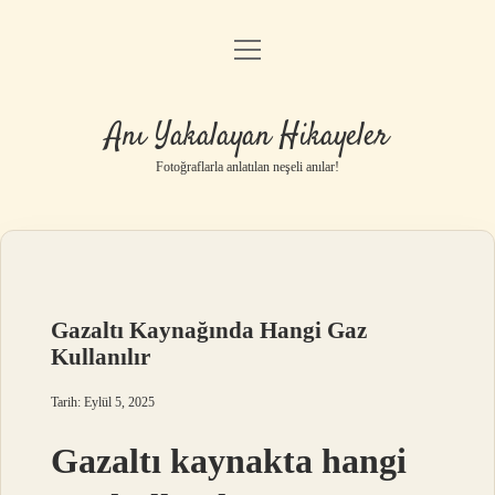
menüyü
Anasayfa
aç
Gizlilik Politikası
Anı Yakalayan Hikayeler
Yasal Uyarı
Fotoğraflarla anlatılan neşeli anılar!
Hakkımızda
Gazaltı Kaynağında Hangi Gaz
Kullanılır
Tarih: Eylül 5, 2025
Gazaltı kaynakta hangi