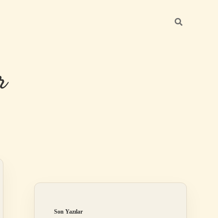
r
Sidebar
ilbet giriş
Son Yazılar