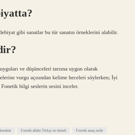
iyatta?
ebiyat gibi sanatlar bu tür sanatın örneklerini alabilir.
dir?
guları ve düşünceleri tarzına uygun olarak
elerine vurgu açısından kelime heceleri söylerken; İyi
 Fonetik bilgi seslerin sesini inceler.
demektir
Fonetik alfabe Türkçe ne demek
Fonetik amaç nedir