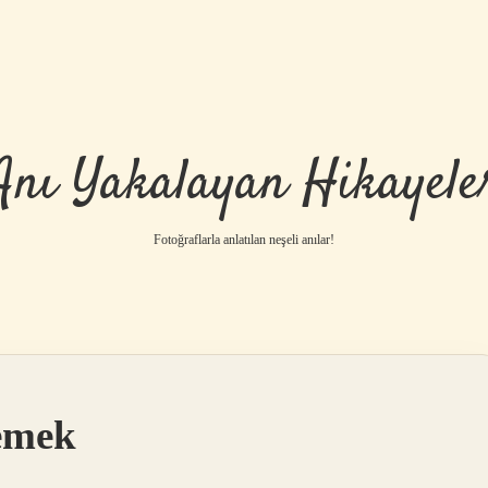
Anı Yakalayan Hikayele
Fotoğraflarla anlatılan neşeli anılar!
emek