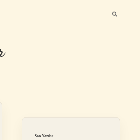
r
Sidebar
ilbet giriş
Son Yazılar