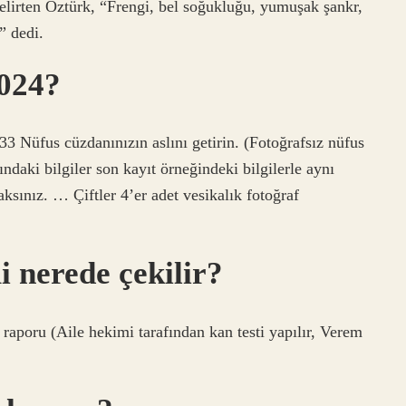
belirten Öztürk, “Frengi, bel soğukluğu, yumuşak şankr,
” dedi.
2024?
:33 Nüfus cüzdanınızın aslını getirin. (Fotoğrafsız nüfus
daki bilgiler son kayıt örneğindeki bilgilerle aynı
ksınız. … Çiftler 4’er adet vesikalık fotoğraf
i nerede çekilir?
u (Aile hekimi tarafından kan testi yapılır, Verem