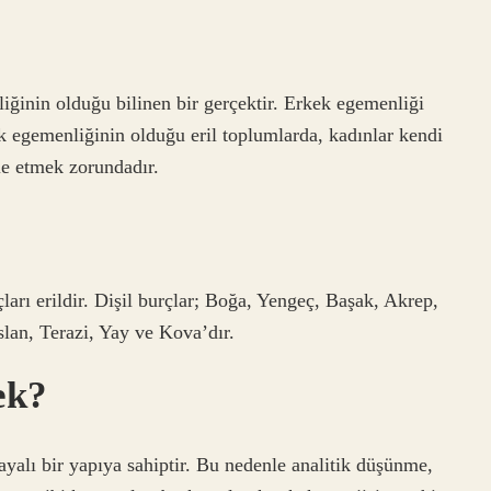
?
iğinin olduğu bilinen bir gerçektir. Erkek egemenliği
k egemenliğinin olduğu eril toplumlarda, kadınlar kendi
le etmek zorundadır.
çları erildir. Dişil burçlar; Boğa, Yengeç, Başak, Akrep,
slan, Terazi, Yay ve Kova’dır.
ek?
ayalı bir yapıya sahiptir. Bu nedenle analitik düşünme,