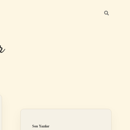
r
Sidebar
ilbet giriş
Son Yazılar