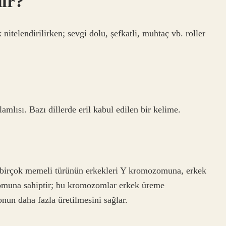
dir?
k nitelendirilirken; sevgi dolu, şefkatli, muhtaç vb. roller
mlısı. Bazı dillerde eril kabul edilen bir kelime.
e birçok memeli türünün erkekleri Y kromozomuna, erkek
zomuna sahiptir; bu kromozomlar erkek üreme
ronun daha fazla üretilmesini sağlar.