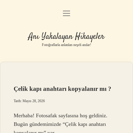
menüyü
Anasayfa
aç
Gizlilik Politikası
Anı Yakalayan Hikayeler
Yasal Uyarı
Fotoğraflarla anlatılan neşeli anılar!
Hakkımızda
Çelik kapı anahtarı kopyalanır mı ?
Tarih: Mayıs 28, 2026
Merhaba! Fotosafak sayfasına hoş geldiniz.
Bugün gündemimizde “Çelik kapı anahtarı
kopyalanır mı” var.