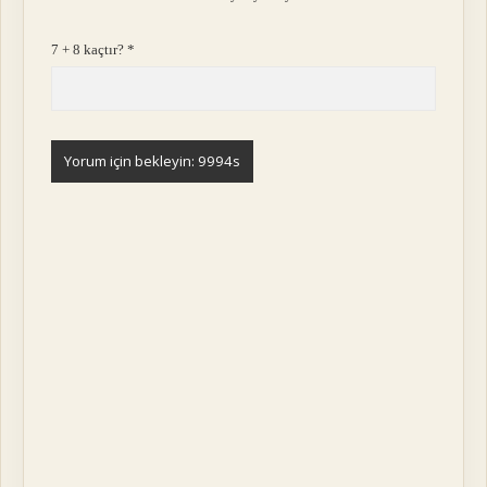
7 + 8 kaçtır?
*