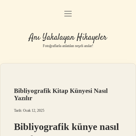
menüyü
Anasayfa
aç
Gizlilik Politikası
Anı Yakalayan Hikayeler
Yasal Uyarı
Fotoğraflarla anlatılan neşeli anılar!
Hakkımızda
Bibliyografik Kitap Künyesi Nasıl
Yazılır
Tarih: Ocak 12, 2025
Bibliyografik künye nasıl