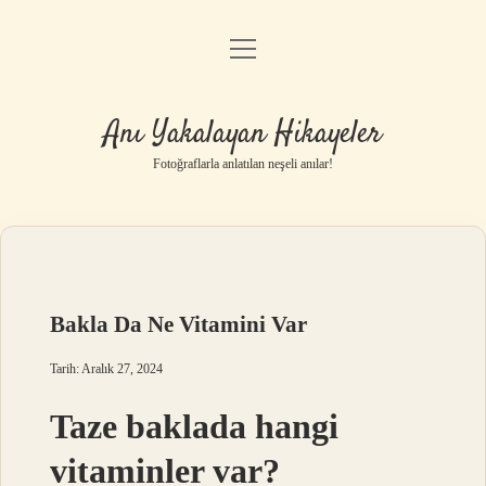
menüyü
Anasayfa
aç
Gizlilik Politikası
Anı Yakalayan Hikayeler
Yasal Uyarı
Fotoğraflarla anlatılan neşeli anılar!
Hakkımızda
Bakla Da Ne Vitamini Var
Tarih: Aralık 27, 2024
Taze baklada hangi
vitaminler var?