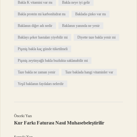
Bakla K vitamini var mı
Bakla neye iyi gelir
Bakla protein mi karbonhidrat mı
Baklada çinko var mı
Baklanın diğer adı nedir
Baklanın yanında ne yenir
Baklayı şeker hastaları yiyebilir mi
Diyette taze bakla yenir mi
Pişmiş bakla kaç günde tüketilmeli
Pişmiş zeytinyağlı bakla buzlukta saklanabilir mi
Taze bakla ne zaman yenir
Taze baklada hangi vitaminler var
Yeşil baklanın faydaları nelerdir
Önceki Yazı
Kur Farkı Faturası Nasıl Muhasebeleştirilir