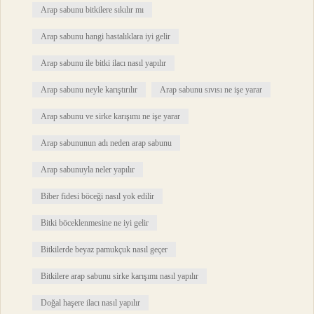
Arap sabunu bitkilere sıkılır mı
Arap sabunu hangi hastalıklara iyi gelir
Arap sabunu ile bitki ilacı nasıl yapılır
Arap sabunu neyle karıştırılır
Arap sabunu sıvısı ne işe yarar
Arap sabunu ve sirke karışımı ne işe yarar
Arap sabununun adı neden arap sabunu
Arap sabunuyla neler yapılır
Biber fidesi böceği nasıl yok edilir
Bitki böceklenmesine ne iyi gelir
Bitkilerde beyaz pamukçuk nasıl geçer
Bitkilere arap sabunu sirke karışımı nasıl yapılır
Doğal haşere ilacı nasıl yapılır