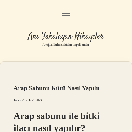
menüyü
Anasayfa
aç
Gizlilik Politikası
Anı Yakalayan Hikayeler
Yasal Uyarı
Fotoğraflarla anlatılan neşeli anılar!
Hakkımızda
Arap Sabunu Kürü Nasıl Yapılır
Tarih: Aralık 2, 2024
Arap sabunu ile bitki
ilacı nasıl yapılır?