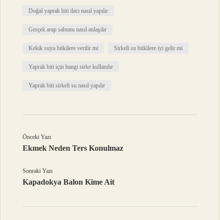
Doğal yaprak biti ilacı nasıl yapılır
Gerçek arap sabunu nasıl anlaşılır
Kekik suyu bitkilere verilir mi
Sirkeli su bitkilere iyi gelir mi
Yaprak biti için hangi sirke kullanılır
Yaprak biti sirkeli su nasıl yapılır
Önceki Yazı
Ekmek Neden Ters Konulmaz
Sonraki Yazı
Kapadokya Balon Kime Ait