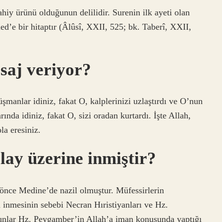
iy ürünü olduğunun delilidir. Surenin ilk ayeti olan
’e bir hitaptır (Âlûsî, XXII, 525; bk. Taberî, XXII,
saj veriyor?
üşmanlar idiniz, fakat O, kalplerinizi uzlaştırdı ve O’nun
ında idiniz, fakat O, sizi oradan kurtardı. İşte Allah,
la eresiniz.
lay üzerine inmiştir?
önce Medine’de nazil olmuştur. Müfessirlerin
 inmesinin sebebi Necran Hıristiyanları ve Hz.
nlar Hz. Peygamber’in Allah’a iman konusunda yaptığı