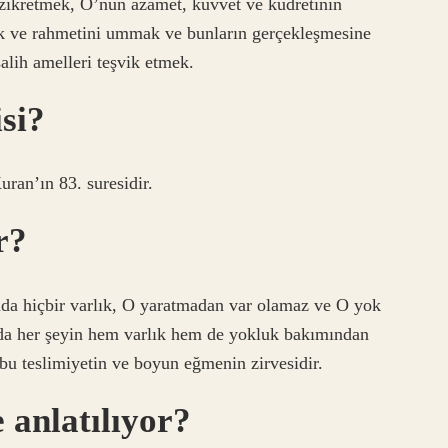
 zikretmek, O’nun azamet, kuvvet ve kudretinin
ak ve rahmetini ummak ve bunların gerçekleşmesine
salih amelleri teşvik etmek.
si?
n Suresi (Arapça: سورة المطففين), Kuran’ın 83. suresidir.
r?
amda hiçbir varlık, O yaratmadan var olamaz ve O yok
da her şeyin hem varlık hem de yokluk bakımından
bu teslimiyetin ve boyun eğmenin zirvesidir.
e anlatılıyor?