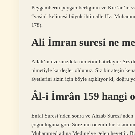
Peygamberin peygamberliğinin ve Kur’an’ın vah
“yasin” kelimesi büyük ihtimalle Hz. Muhammed
178).
Ali İmran suresi ne me
Allah’ın üzerinizdeki nimetini hatırlayın: Siz d
nimetiyle kardeşler oldunuz. Siz bir ateşin kenar
âyetlerini sizin için böyle açıklıyor ki, doğru yo
Âl-i İmrân 159 hangi o
Enfal Suresi’nden sonra ve Ahzab Suresi’nden 
çoğunluğuna göre Sure’nin önemli bir kısmının
Muhammed adına Medine’ye gelen heyettir. Bu