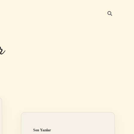
r
Sidebar
ilbet giriş
Son Yazılar