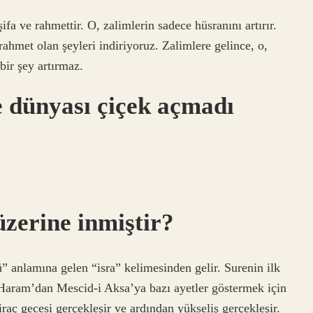
fa ve rahmettir. O, zalimlerin sadece hüsranını artırır.
rahmet olan şeyleri indiriyoruz. Zalimlere gelince, o,
bir şey artırmaz.
e dünyası çiçek açmadı
üzerine inmiştir?
” anlamına gelen “isra” kelimesinden gelir. Surenin ilk
 Haram’dan Mescid-i Aksa’ya bazı ayetler göstermek için
raç gecesi gerçekleşir ve ardından yükseliş gerçekleşir.