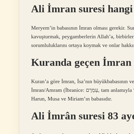
Ali İmran suresi hangi
Meryem’in babasının İmran olması gerekir. Su
kavuşturmak, peygamberlerin Allah’a, birbirler
sorumluluklarını ortaya koymak ve onlar hakkın
Kuranda geçen İmran a
Kuran’a göre İmran, İsa’nın büyükbabasının ve
İmran/Amram (İbranice: עַמְרָם‎, tam anlamıyla “En Yüce’nin dostu”), Yohebed’in kocası; İbranice’dir,
Harun, Musa ve Miriam’ın babasıdır.
Ali İmrân suresi 83 ay