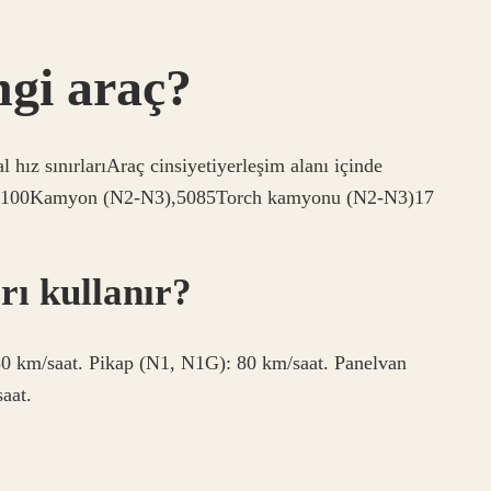
ngi araç?
 hız sınırlarıAraç cinsiyetiyerleşim alanı içinde
1)50100Kamyon (N2-N3),5085Torch kamyonu (N2-N3)17
rı kullanır?
 80 km/saat. Pikap (N1, N1G): 80 km/saat. Panelvan
aat.