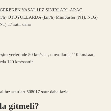
GEREKEN YASAL HIZ SINIRLARI. ARAÇ
h) OTOYOLLARDA (km/h) Minibüsler (N1), N1G)
N1) 17 satır daha
eşim yerlerinde 50 km/saat, otoyollarda 110 km/saat,
arda 120 km/saattir.
?
l hız sınırları 508017 satır daha fazla
la gitmeli?