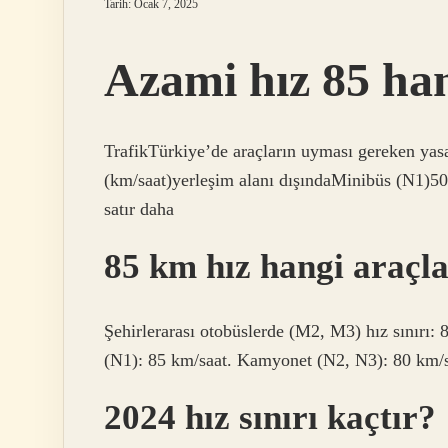
Tarih: Ocak 7, 2025
Azami hız 85 ha
TrafikTürkiye’de araçların uyması gereken yasal
(km/saat)yerleşim alanı dışındaMinibüs (N
satır daha
85 km hız hangi araçla
Şehirlerarası otobüslerde (M2, M3) hız sınırı:
(N1): 85 km/saat. Kamyonet (N2, N3): 80 km/s
2024 hız sınırı kaçtır?