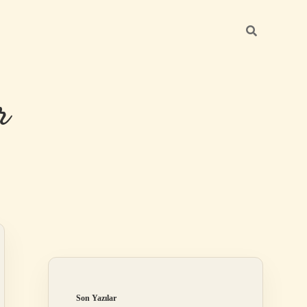
r
Sidebar
ilbet giriş
Son Yazılar