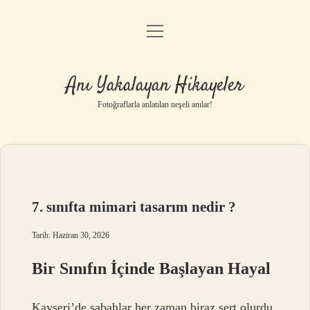
menüyü
Anasayfa
aç
Gizlilik Politikası
Anı Yakalayan Hikayeler
Yasal Uyarı
Fotoğraflarla anlatılan neşeli anılar!
Hakkımızda
7. sınıfta mimari tasarım nedir ?
Tarih: Haziran 30, 2026
Bir Sınıfın İçinde Başlayan Hayal
Kayseri’de sabahlar her zaman biraz sert olurdu.