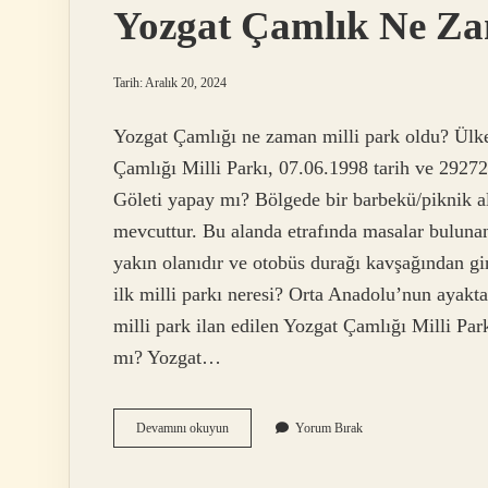
Yozgat Çamlık Ne Za
Tarih: Aralık 20, 2024
Yozgat Çamlığı ne zaman milli park oldu? ​Ülkem
Çamlığı Milli Parkı, 07.06.1998 tarih ve 2927
Göleti yapay mı? Bölgede bir barbekü/piknik al
mevcuttur. Bu alanda etrafında masalar bulunan
yakın olanıdır ve otobüs durağı kavşağından gi
ilk milli parkı neresi? Orta Anadolu’nun ayakt
milli park ilan edilen Yozgat Çamlığı Milli Park
mı? Yozgat…
Yozgat
Devamını okuyun
Yorum Bırak
Çamlık
Ne
Zaman