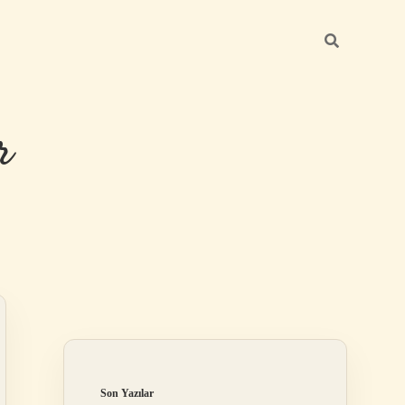
r
Sidebar
ilbet giriş
Son Yazılar