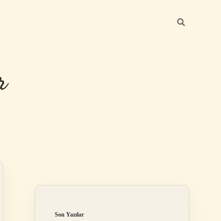
r
Sidebar
ilbet giriş
Son Yazılar