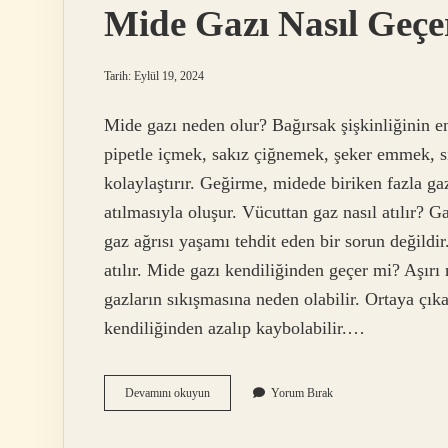
Mide Gazı Nasıl Geçe
Tarih: Eylül 19, 2024
Mide gazı neden olur? Bağırsak şişkinliğinin 
pipetle içmek, sakız çiğnemek, şeker emmek, 
kolaylaştırır. Geğirme, midede biriken fazla g
atılmasıyla oluşur. Vücuttan gaz nasıl atılır? Ga
gaz ağrısı yaşamı tehdit eden bir sorun değildi
atılır. Mide gazı kendiliğinden geçer mi? Aşır
gazların sıkışmasına neden olabilir. Ortaya çıkan
kendiliğinden azalıp kaybolabilir.…
Mide
Devamını okuyun
Yorum Bırak
Gazı
Nasıl
Geçer