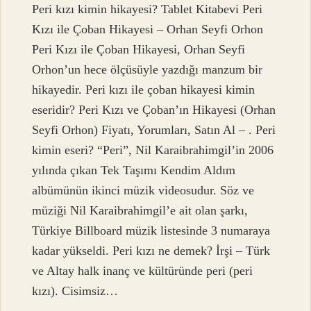
Peri kızı kimin hikayesi? Tablet Kitabevi Peri
Kızı ile Çoban Hikayesi – Orhan Seyfi Orhon
Peri Kızı ile Çoban Hikayesi, Orhan Seyfi
Orhon’un hece ölçüsüyle yazdığı manzum bir
hikayedir. Peri kızı ile çoban hikayesi kimin
eseridir? Peri Kızı ve Çoban’ın Hikayesi (Orhan
Seyfi Orhon) Fiyatı, Yorumları, Satın Al – . Peri
kimin eseri? “Peri”, Nil Karaibrahimgil’in 2006
yılında çıkan Tek Taşımı Kendim Aldım
albümünün ikinci müzik videosudur. Söz ve
müziği Nil Karaibrahimgil’e ait olan şarkı,
Türkiye Billboard müzik listesinde 3 numaraya
kadar yükseldi. Peri kızı ne demek? İrşi – Türk
ve Altay halk inanç ve kültüründe peri (peri
kızı). Cisimsiz…