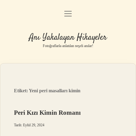
menüyü
Anasayfa
aç
Gizlilik Politikası
Anı Yakalayan Hikayeler
Yasal Uyarı
Fotoğraflarla anlatılan neşeli anılar!
Hakkımızda
Etiket:
Yeni peri masalları kimin
Peri Kızı Kimin Romanı
Tarih: Eylül 29, 2024