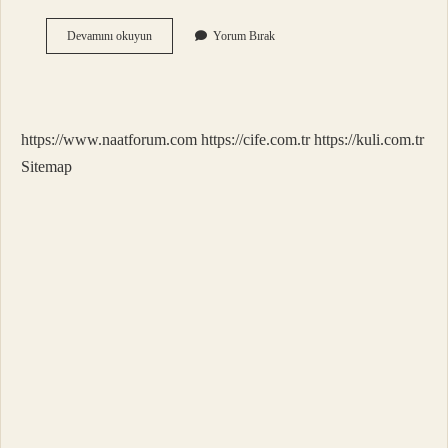
Peri
Devamını okuyun
Yorum Bırak
Kızı
Kimin
Romanı
https://www.naatforum.com
https://cife.com.tr
https://kuli.com.tr
Sitemap