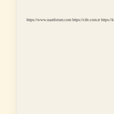
Hangi
Atm
Lerde
Geçerli
https://www.naatforum.com
https://cife.com.tr
https://