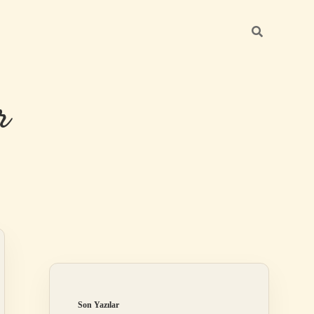
r
Sidebar
ilbet giriş
Son Yazılar