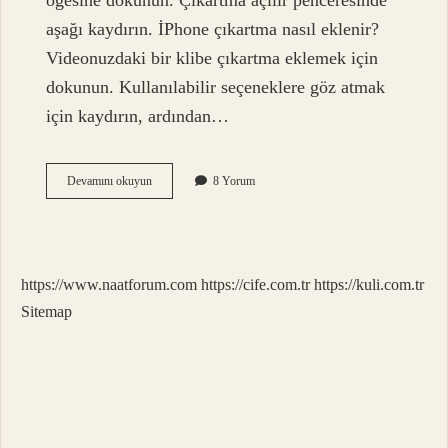
öğesine dokunun. Çıkartma açılır penceresinde
aşağı kaydırın. İPhone çıkartma nasıl eklenir?
Videonuzdaki bir klibe çıkartma eklemek için
dokunun. Kullanılabilir seçeneklere göz atmak
için kaydırın, ardından…
Çıkartma
Devamını okuyun
8 Yorum
Nasıl
Kaydedilir
https://www.naatforum.com
https://cife.com.tr
https://kuli.com.tr
Sitemap