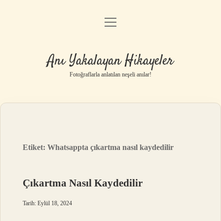
menüyü
Anasayfa
aç
Gizlilik Politikası
Anı Yakalayan Hikayeler
Yasal Uyarı
Fotoğraflarla anlatılan neşeli anılar!
Hakkımızda
Etiket:
Whatsappta çıkartma nasıl kaydedilir
Çıkartma Nasıl Kaydedilir
Tarih: Eylül 18, 2024