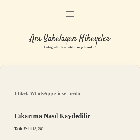
menüyü
Anasayfa
aç
Gizlilik Politikası
Anı Yakalayan Hikayeler
Yasal Uyarı
Fotoğraflarla anlatılan neşeli anılar!
Hakkımızda
Etiket:
WhatsApp sticker nedir
Çıkartma Nasıl Kaydedilir
Tarih: Eylül 18, 2024