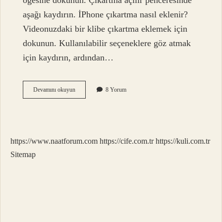
öğesine dokunun. Çıkartma açılır penceresinde
aşağı kaydırın. İPhone çıkartma nasıl eklenir?
Videonuzdaki bir klibe çıkartma eklemek için
dokunun. Kullanılabilir seçeneklere göz atmak
için kaydırın, ardından…
Çıkartma
Devamını okuyun
8 Yorum
Nasıl
Kaydedilir
https://www.naatforum.com
https://cife.com.tr
https://kuli.com.tr
Sitemap