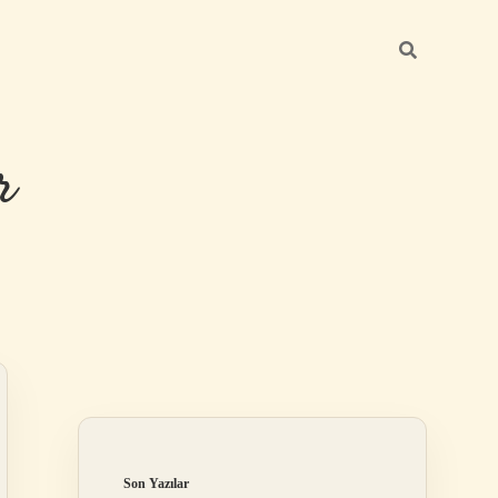
r
Sidebar
ilbet giriş
Son Yazılar