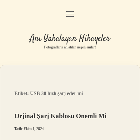
menüyü
Anasayfa
aç
Gizlilik Politikası
Anı Yakalayan Hikayeler
Yasal Uyarı
Fotoğraflarla anlatılan neşeli anılar!
Hakkımızda
Etiket:
USB 30 hızlı şarj eder mi
Orjinal Şarj Kablosu Önemli Mi
Tarih: Ekim 1, 2024