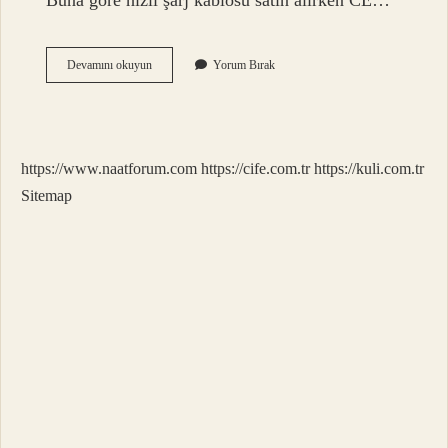
Buna göre hızlı şarj kablosu satın alırken CE…
Orjinal
Devamını okuyun
Yorum Bırak
Şarj
Kablosu
Önemli
Mi
https://www.naatforum.com
https://cife.com.tr
https://kuli.com.tr
Sitemap