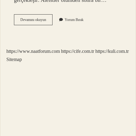
gerçekleşir: Ateistler ölümden sonra bir…
Ateistler
Devamını okuyun
Yorum Bırak
Neden
Inanmıyor
https://www.naatforum.com
https://cife.com.tr
https://kuli.com.tr
Sitemap