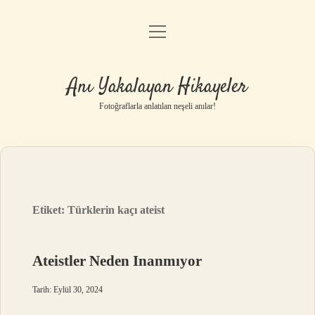
menüyü
Anasayfa
aç
Gizlilik Politikası
Anı Yakalayan Hikayeler
Yasal Uyarı
Fotoğraflarla anlatılan neşeli anılar!
Hakkımızda
Etiket:
Türklerin kaçı ateist
Ateistler Neden Inanmıyor
Tarih: Eylül 30, 2024