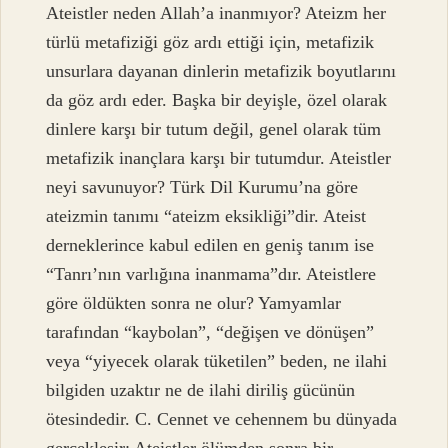
Ateistler neden Allah’a inanmıyor? Ateizm her
türlü metafiziği göz ardı ettiği için, metafizik
unsurlara dayanan dinlerin metafizik boyutlarını
da göz ardı eder. Başka bir deyişle, özel olarak
dinlere karşı bir tutum değil, genel olarak tüm
metafizik inançlara karşı bir tutumdur. Ateistler
neyi savunuyor? Türk Dil Kurumu’na göre
ateizmin tanımı “ateizm eksikliği”dir. Ateist
derneklerince kabul edilen en geniş tanım ise
“Tanrı’nın varlığına inanmama”dır. Ateistlere
göre öldükten sonra ne olur? Yamyamlar
tarafından “kaybolan”, “değişen ve dönüşen”
veya “yiyecek olarak tüketilen” beden, ne ilahi
bilgiden uzaktır ne de ilahi diriliş gücünün
ötesindedir. C. Cennet ve cehennem bu dünyada