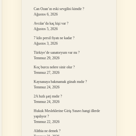
Can Ozan’ın eski sevgilisi kimdir ?
Ağustos 6, 2026
Avcılar’da kaç kişi var ?
Ağustos 5, 2026
7 kilo persil fiyatı ne kadar ?
Ağustos 3, 2026
Türkiye’de sanatoryum var mı ?
Temmuz 29, 2026
Koç burcu nelere sinir olur ?
Temmuz 27, 2026
Kaynanaya bakmamak günah mıdır ?
Temmuz 24, 2026
2A hızlı şarj mıdır ?
Temmuz 24, 2026
Hukuk Mesleklerine Giriş Sınavı hangi illerde
yapılıyor ?
Temmuz 22, 2026
Alithia ne demek ?