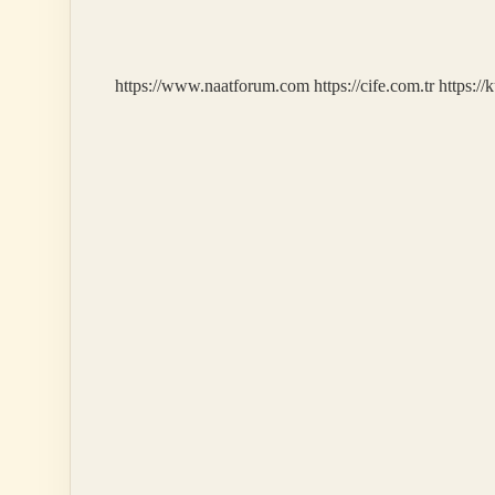
Tavsiyelerine
Ne
Denir
https://www.naatforum.com
https://cife.com.tr
https://