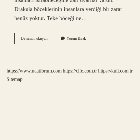
insanları ısırabileceğine dair uyarılar vardır.
Drakula böceklerinin insanlara verdiği bir zarar
henüz yoktur. Teke böceği ne…
Teke
Devamını okuyun
Yorum Bırak
Böceği
Nerede
Bulunur
https://www.naatforum.com
https://cife.com.tr
https://kuli.com.tr
Sitemap