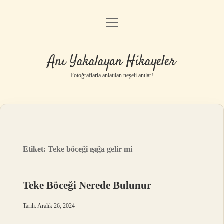
menüyü
Anasayfa
aç
Gizlilik Politikası
Anı Yakalayan Hikayeler
Yasal Uyarı
Fotoğraflarla anlatılan neşeli anılar!
Hakkımızda
Etiket:
Teke böceği ışığa gelir mi
Teke Böceği Nerede Bulunur
Tarih: Aralık 26, 2024