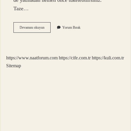
de yatmadan hemen önce tüketebilirsiniz.
Taze…
Hangi
Devamını okuyun
Yorum Bırak
Kekik
Çayı
Içilir
https://www.naatforum.com
https://cife.com.tr
https://kuli.com.tr
Sitemap