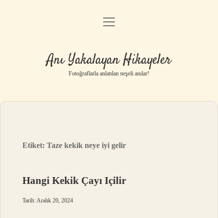
menüyü
Anasayfa
aç
Gizlilik Politikası
Anı Yakalayan Hikayeler
Yasal Uyarı
Fotoğraflarla anlatılan neşeli anılar!
Hakkımızda
Etiket:
Taze kekik neye iyi gelir
Hangi Kekik Çayı Içilir
Tarih: Aralık 20, 2024