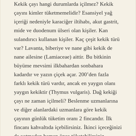
Kekik çayı hangi durumlarda içilmez? Kekik
çayını kimler tüketmemelidir? Esansiyel yağ
içeriği nedeniyle karaciğer iltihabı, akut gastrit,
mide ve duodenum ülseri olan kişiler. Kan
sulandırıcı kullanan kişiler. Kaç çeşit kekik türü
var? Lavanta, biberiye ve nane gibi kekik de
nane ailesine (Lamiaceae) aittir. Bu bitkinin
büyüme mevsimi ilkbahardan sonbahara
kadardır ve yazın çiçek açar. 200’den fazla
farklı kekik türü vardır, ancak en yaygın olanı
yaygın kekiktir (Thymus vulgaris). Dağ kekiği
çayı ne zaman içilmeli? Beslenme uzmanlarına
ve diğer alanlardaki uzmanlara göre kekik
çayının günlük tüketim oranı 2 fincandır. İlk
fincanı kahvaltıda içebilirsiniz. İkinci içeceğinizi