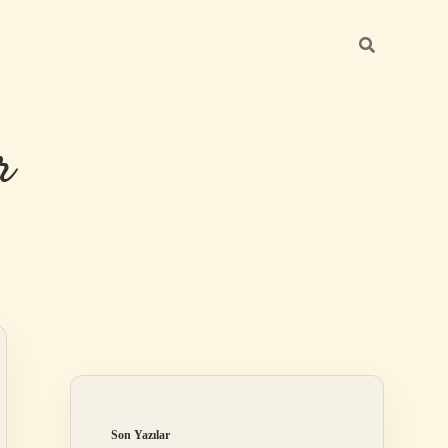
r
Sidebar
ilbet giriş
Son Yazılar