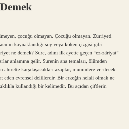
e Demek
gelmeyen, çocuğu olmayan. Çocuğu olmayan. Zürriyeti
ğacının kaynaklandığı soy veya köken çizgisi gibi
riyet ne demek? Sure, adını ilk ayette geçen “ez-zâriyat”
garlar anlamına gelir. Surenin ana temaları, ölümden
n ahirette karşılaşacakları azaplar, müminlere verilecek
at eden evrensel delillerdir. Bir erkeğin helali olmak ne
sıklıkla kullandığı bir kelimedir. Bu açıdan çiftlerin