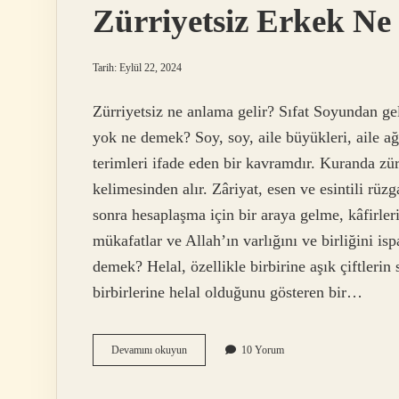
Zürriyetsiz Erkek N
Tarih: Eylül 22, 2024
Zürriyetsiz ne anlama gelir? Sıfat Soyundan 
yok ne demek? Soy, soy, aile büyükleri, aile a
terimleri ifade eden bir kavramdır. Kuranda zür
kelimesinden alır. Zâriyat, esen ve esintili rüz
sonra hesaplaşma için bir araya gelme, kâfirleri
mükafatlar ve Allah’ın varlığını ve birliğini isp
demek? Helal, özellikle birbirine aşık çiftlerin 
birbirlerine helal olduğunu gösteren bir…
Zürriyetsiz
Devamını okuyun
10 Yorum
Erkek
Ne
Demek