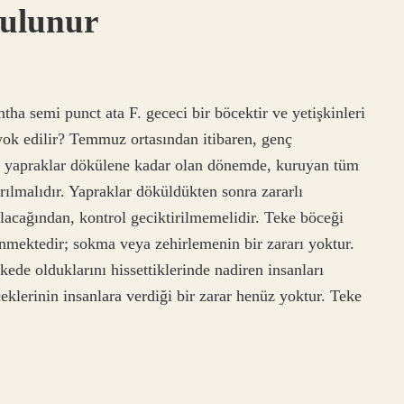
Bulunur
tha semi punct ata F. gececi bir böcektir ve yetişkinleri
 yok edilir? Temmuz ortasından itibaren, genç
, yapraklar dökülene kadar olan dönemde, kuruyan tüm
ılmalıdır. Yapraklar döküldükten sonra zararlı
olacağından, kontrol geciktirilmemelidir. Teke böceği
linmektedir; sokma veya zehirlemenin bir zararı yoktur.
kede olduklarını hissettiklerinde nadiren insanları
ceklerinin insanlara verdiği bir zarar henüz yoktur. Teke