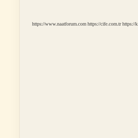
Nerede
Bulunur
https://www.naatforum.com
https://cife.com.tr
https://