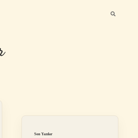
r
Sidebar
ilbet giriş
Son Yazılar