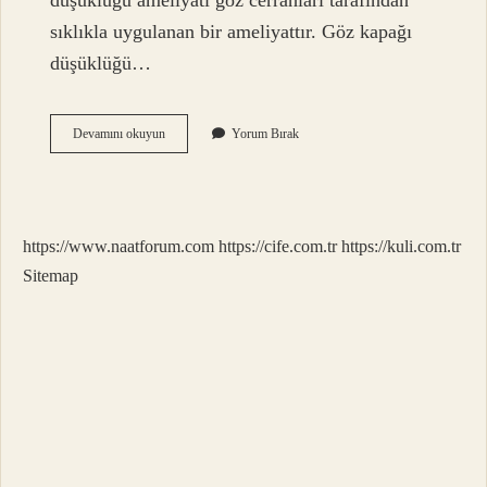
düşüklüğü ameliyatı göz cerrahları tarafından
sıklıkla uygulanan bir ameliyattır. Göz kapağı
düşüklüğü…
Göz
Devamını okuyun
Yorum Bırak
Kapağı
Düşüklüğü
Sebebi
Nedir
https://www.naatforum.com
https://cife.com.tr
https://kuli.com.tr
Sitemap