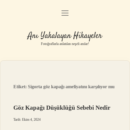
menüyü
Anasayfa
aç
Gizlilik Politikası
Anı Yakalayan Hikayeler
Yasal Uyarı
Fotoğraflarla anlatılan neşeli anılar!
Hakkımızda
Etiket:
Sigorta göz kapağı ameliyatını karşılıyor mu
Göz Kapağı Düşüklüğü Sebebi Nedir
Tarih: Ekim 4, 2024