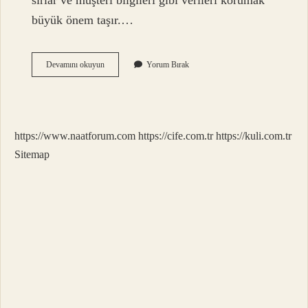
sırlar ve müşteri bilgileri gibi verileri korumak
büyük önem taşır.…
Siber
Devamını okuyun
Yorum Bırak
Güvenliğin
Önemi
Nedir
https://www.naatforum.com
https://cife.com.tr
https://kuli.com.tr
Sitemap