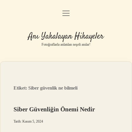
menüyü
Anasayfa
aç
Gizlilik Politikası
Anı Yakalayan Hikayeler
Yasal Uyarı
Fotoğraflarla anlatılan neşeli anılar!
Hakkımızda
Etiket:
Siber güvenlik ne bilmeli
Siber Güvenliğin Önemi Nedir
Tarih: Kasım 5, 2024