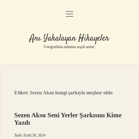
menüyü
Anasayfa
aç
Gizlilik Politikası
Anı Yakalayan Hikayeler
Yasal Uyarı
Fotoğraflarla anlatılan neşeli anılar!
Hakkımızda
Etiket:
Sezen Aksu hangi şarkıyla meşhur oldu
Sezen Aksu Seni Yerler Şarkısını Kime
Yazdı
Tarih: Eylül 30, 2024