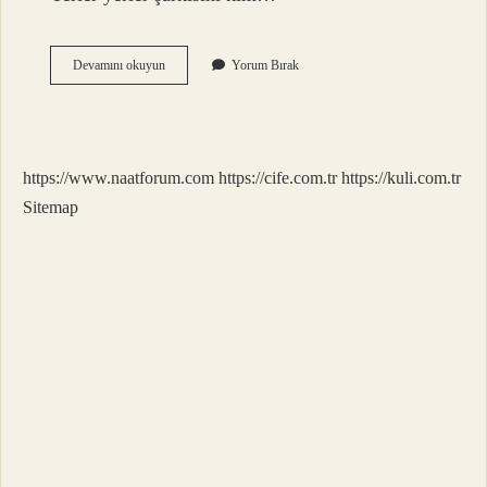
Sezen
Devamını okuyun
Yorum Bırak
Aksu
Seni
Yerler
Şarkısını
Kime
https://www.naatforum.com
https://cife.com.tr
https://kuli.com.tr
Yazdı
Sitemap