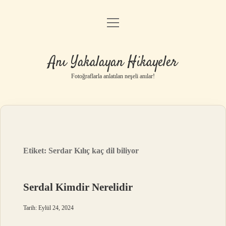
menüyü
Anasayfa
aç
Gizlilik Politikası
Anı Yakalayan Hikayeler
Yasal Uyarı
Fotoğraflarla anlatılan neşeli anılar!
Hakkımızda
Etiket:
Serdar Kılıç kaç dil biliyor
Serdal Kimdir Nerelidir
Tarih: Eylül 24, 2024