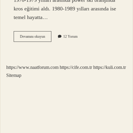
1976-1979 yılları arasında power ski branşında
kros eğitimi aldı. 1980-1989 yılları arasında ise
temel hayatta…
Serdal
Devamını okuyun
12 Yorum
Kimdir
Nerelidir
https://www.naatforum.com
https://cife.com.tr
https://kuli.com.tr
Sitemap