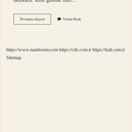
demektir. Kırk günlük özel…
Mevlevilikte
Devamını okuyun
Yorum Bırak
Çile
Ve
Sema
Nedir
https://www.naatforum.com
https://cife.com.tr
https://kuli.com.tr
Sitemap