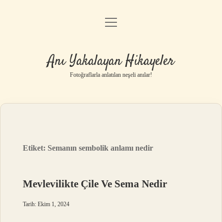
menüyü
Anasayfa
aç
Gizlilik Politikası
Anı Yakalayan Hikayeler
Yasal Uyarı
Fotoğraflarla anlatılan neşeli anılar!
Hakkımızda
Etiket:
Semanın sembolik anlamı nedir
Mevlevilikte Çile Ve Sema Nedir
Tarih: Ekim 1, 2024