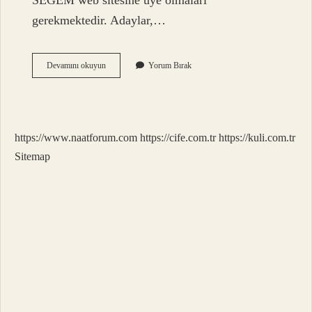
SEGEM web sitesine üye olmaları
gerekmektedir. Adaylar,…
Sigorta
Devamını okuyun
Yorum Bırak
Sınavı
Ne
Zaman
https://www.naatforum.com
https://cife.com.tr
https://kuli.com.tr
Sitemap