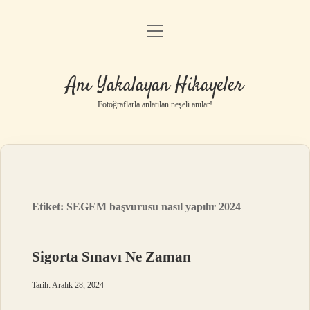
menüyü
Anasayfa
aç
Gizlilik Politikası
Anı Yakalayan Hikayeler
Yasal Uyarı
Fotoğraflarla anlatılan neşeli anılar!
Hakkımızda
Etiket:
SEGEM başvurusu nasıl yapılır 2024
Sigorta Sınavı Ne Zaman
Tarih: Aralık 28, 2024