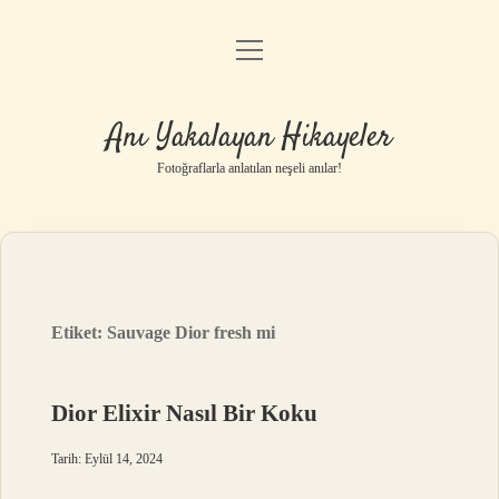
menüyü
Anasayfa
aç
Gizlilik Politikası
Anı Yakalayan Hikayeler
Yasal Uyarı
Fotoğraflarla anlatılan neşeli anılar!
Hakkımızda
Etiket:
Sauvage Dior fresh mi
Dior Elixir Nasıl Bir Koku
Tarih: Eylül 14, 2024