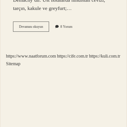
Demachy’dir. Üst notalarda hindistan cevizi,
tarçın, kakule ve greyfurt;…
Dior
Devamını okuyun
8 Yorum
Elixir
Nasıl
Bir
Koku
https://www.naatforum.com
https://cife.com.tr
https://kuli.com.tr
Sitemap