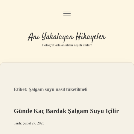
menüyü
Anasayfa
aç
Gizlilik Politikası
Anı Yakalayan Hikayeler
Yasal Uyarı
Fotoğraflarla anlatılan neşeli anılar!
Hakkımızda
Etiket:
Şalgam suyu nasıl tüketilmeli
Günde Kaç Bardak Şalgam Suyu Içilir
Tarih: Şubat 27, 2025