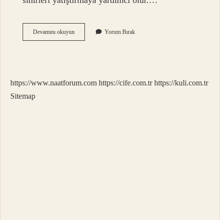
sinirleri yatıştırmaya yardımcı olur.…
Günde
Devamını okuyun
Yorum Bırak
Kaç
Bardak
Şalgam
Suyu
Içilir
https://www.naatforum.com
https://cife.com.tr
https://kuli.com.tr
Sitemap