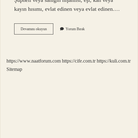
Şüpheli veya sanığın nişanlısı, eşi, kan veya
kayın hısımı, evlat edinen veya evlat edinen.…
Şahitlik
Devamını okuyun
Yorum Bırak
Geri
Çekilir
Mi
https://www.naatforum.com
https://cife.com.tr
https://kuli.com.tr
Sitemap