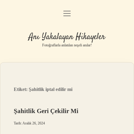
menüyü
Anasayfa
aç
Gizlilik Politikası
Anı Yakalayan Hikayeler
Yasal Uyarı
Fotoğraflarla anlatılan neşeli anılar!
Hakkımızda
Etiket:
Şahitlik iptal edilir mi
Şahitlik Geri Çekilir Mi
Tarih: Aralık 26, 2024