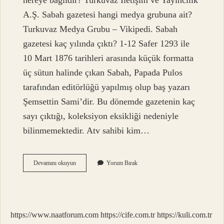
nereye bağlıdır? Turkuvaz İletişim ve Yayıncılık
A.Ş. Sabah gazetesi hangi medya grubuna ait?
Turkuvaz Medya Grubu – Vikipedi. Sabah
gazetesi kaç yılında çıktı? 1-12 Safer 1293 ile
10 Mart 1876 tarihleri ​​arasında küçük formatta
üç sütun halinde çıkan Sabah, Papada Pulos
tarafından editörlüğü yapılmış olup baş yazarı
Şemsettin Sami’dir. Bu dönemde gazetenin kaç
sayı çıktığı, koleksiyon eksikliği nedeniyle
bilinmemektedir. Atv sahibi kim…
Sabah
Devamını okuyun
Yorum Bırak
Gazetesinin
Kurucusu
Kimdir
https://www.naatforum.com
https://cife.com.tr
https://kuli.com.tr