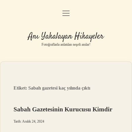
menüyü
Anasayfa
aç
Gizlilik Politikası
Anı Yakalayan Hikayeler
Yasal Uyarı
Fotoğraflarla anlatılan neşeli anılar!
Hakkımızda
Etiket:
Sabah gazetesi kaç yılında çıktı
Sabah Gazetesinin Kurucusu Kimdir
Tarih: Aralık 24, 2024