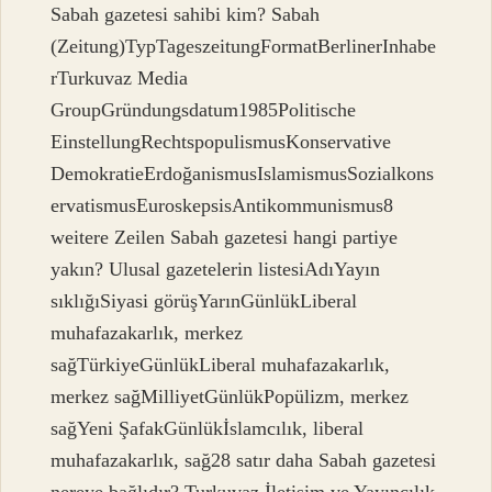
Sabah gazetesi sahibi kim? Sabah
(Zeitung)TypTageszeitungFormatBerlinerInhabe
rTurkuvaz Media
GroupGründungsdatum1985Politische
EinstellungRechtspopulismusKonservative
DemokratieErdoğanismusIslamismusSozialkons
ervatismusEuroskepsisAntikommunismus8
weitere Zeilen Sabah gazetesi hangi partiye
yakın? Ulusal gazetelerin listesiAdıYayın
sıklığıSiyasi görüşYarınGünlükLiberal
muhafazakarlık, merkez
sağTürkiyeGünlükLiberal muhafazakarlık,
merkez sağMilliyetGünlükPopülizm, merkez
sağYeni ŞafakGünlükİslamcılık, liberal
muhafazakarlık, sağ28 satır daha Sabah gazetesi